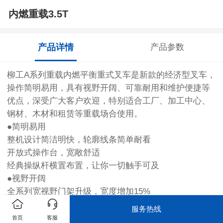
内燃重载3.5T
产品详情
产品参数
柳工A系列重载内燃平衡重式叉车是新款的经济型叉车，
操作简明易用，具有视野开阔、可靠耐用和维护便捷等
优点，深受广大客户欢迎，特别适合工厂、加工中心、
钢材、木材和租赁等重载场合使用。
●简明易用
整机设计简洁明快，轮廓线条简单耐看
开放式操作台，宽敞舒适
经典操纵杆横置布置，让你一切触手可及
●视野开阔
全系列宽视野门架升级，宽度增加15%
栅栏式护顶架，尽享顶部开阔视野
服务热线
操作便利的同时也提高了作业的安全性
首页
客服