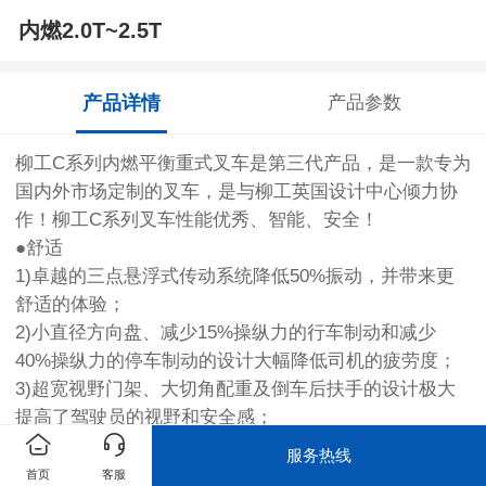
内燃2.0T~2.5T
产品详情
产品参数
柳工C系列内燃平衡重式叉车是第三代产品，是一款专为
国内外市场定制的叉车，是与柳工英国设计中心倾力协
作！柳工C系列叉车性能优秀、智能、安全！
●舒适
1)卓越的三点悬浮式传动系统降低50%振动，并带来更
舒适的体验；
2)小直径方向盘、减少15%操纵力的行车制动和减少
40%操纵力的停车制动的设计大幅降低司机的疲劳度；
3)超宽视野门架、大切角配重及倒车后扶手的设计极大
提高了驾驶员的视野和安全感；
4)人性化的操作布局，内部空间增加20%，搭配宽体缓
服务热线
冲座椅，即便大个子司机操作也游刃有余；
首页
客服